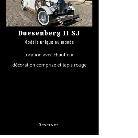
D
uesenberg II SJ
Modèle unique au monde
Location avec chauffeur
décoration comprise et tapis rouge
Tarifs :
Nîmes - Alès 800 €
Montpellier - Avignon - Marseille 850
€
Tarif réduit en semaine 600€
Reservez