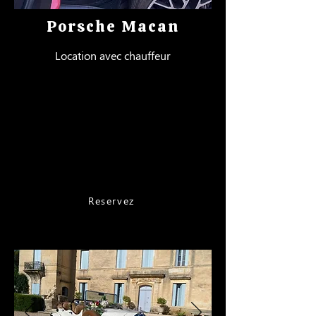
Porsche Macan
Location avec chauffeur
Nîmes - 750 €
Montpellier - Avignon 800 €
Marseille - Valence 850€
Béziers - Toulon 900 €
Perpignan - Nice 1000€
Reservez