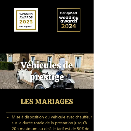
Véhicules de
prestige
LES MARIAGES
Mise à disposition du véhicule avec chauffeur
sur la durée totale de la prestation jusqu'à
20h maximum au delà le tarif est de 50€ de