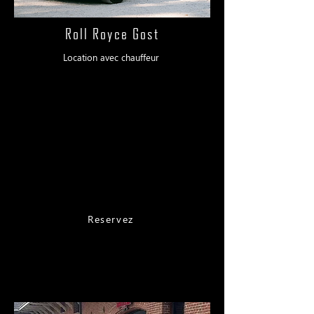
Roll Royce Gost
Location avec chauffeur
Tarifs :
Nîmes - Alès 1600 €
Marseille- 1500 €
Montpellier -Avignon 1600 €
Valence - Toulon - 1600€
Lyon - Perpignan - Nice 1900 €
Tarif réduit en semaine !
- 250€ de réduction -
Reservez