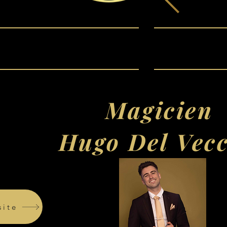
Véhicules de prestige
Projets
Magicien
Hugo Del Vec
site