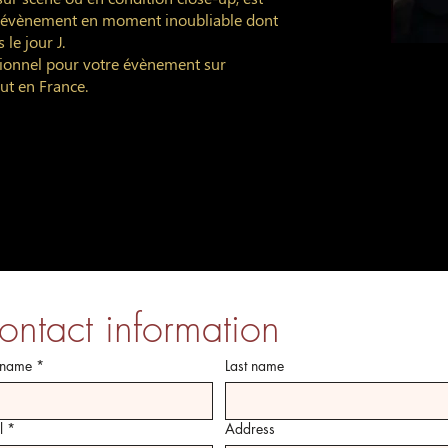
n évènement en moment inoubliable dont
le jour J.
sionnel pour votre évènement sur
ut en France.
NOUS DÉCOUVRIR
ontact information
t name
*
Last name
l
*
Address